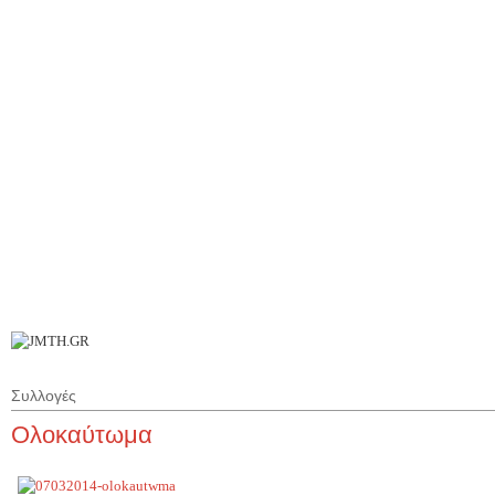
Π
Ι
Επ
Συλλογές
Ολοκαύτωμα