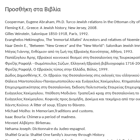
Προσθήκη στα Βιβλία
Cooperman, Eugene Abraham, Ph.D. Turco-Jewish relations in the Ottoman city of
Fleming K.E., Greece: A Jewish history, New Jersey, 2008.
Gilles Veinstein, Salonique 1850-1918, Paris, 1992.
Evanghelos Hekimoglou, The ‘Immortal Allatini’ Ancestors and relatives of Noemie
Naar Devin E., “Between “New Greece” and the “New World”: Salonikan Jewish Immigr
Μέγας Γιάννης, Ενθύμιον από τη ζωή της Εβραϊκής Κοινότητας, Αθήνα, 1993.
Παπάζογλου Άρης, Εβραϊκοί κοινοικοί θεσμοί στη Θεσσαλονίκη της Τουρκοκρατ
Φρεζής Ραφαήλ - Θωμόπουλος Σώζων, Ελληνική Εβραϊκή βιβλιογραφία 1716-20
Φρεζής Ραφαήλ, Ο Εβραϊκός τύπος στην Ελλάδα, Βόλος, 1999.
Δώδος Δημοσθένης Χ., Οι Εβραίοι της Θεσσαλονίκης στις εκλογές του ελληνικο
Θάλεια Μαντοπούλου-Παναγιωτοπούλου και Ευάγγελος Χεκίμογλου, Κτηματολογικ
Επιχειρηματικότητας στη Θεσσαλονίκη. Έκδοση Πολιτιστικής Εταιρείας Επιχειρ
Ευάγγελος Χεκίμογλου, Υπόθεση Μοδιάνο: Τραπεζικό κραχ στη Θεσσαλονίκη το 
Ευάγγελος Χεκίμογλου, Κοφινάς προς Διομήδη, Δοκίμια και τεκμήρια από την ο
Χάιντς Κούνιο: A litter of soup, Ἐζησα το θάνατο.
Michael Molho: In Memoriam,Traditions and customs.
Isaac Bourla: Chimera-a period of madness.
Μενασέ Αλβέρτο: Birkenau.
Nehama Joseph: Dictionnaire du Judeo-espagnol.
Shaltiel Gracia: Shaltiel One family’s Journey through History.