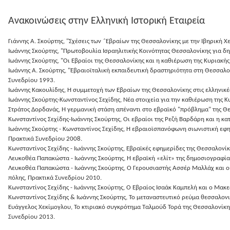
Ανακοινώσεις στην Ελληνική Ιστορική Εταιρεία
Γιάννης Α. Σκούρτης, "Σχέσεις των ΅Εβραίων της Θεσσαλονίκης με την Ιβηρική
Ιωάννης Σκούρτης, "Πρωτοβουλία Ισραηλιτικής Κοινότητας Θεσσαλονίκης για δη
Ιωάννης Σκούρτης, "Οι Εβραίοι της Θεσσαλονίκης και η καθιέρωση της Κυριακής
Ιωάννης Α. Σκούρτης, "Εβραιοϊταλική εκπαιδευτική δραστηριότητα στη Θεσσαλο
Συνεδρίου 1993.
Ιωάννης Κακουλίδης, Η συμμετοχή των Εβραίων της Θεσσαλονίκης στις ελληνικέ
Ιωάννης Σκούρτης-Κωνσταντίνος Σεχίδης, Νέα στοιχεία για την καθιέρωση της 
Στράτος Δορδανάς, Η γερμανική στάση απέναντι στο εβραϊκό "πρόβλημα" της Θ
Κωνσταντίνος Σεχίδης-Ιωάννης Σκούρτης, Οι εβραίοι της Ρεζή Βαρδάρη και η 
Ιωάννης Σκούρτης - Κωνσταντίνος Σεχίδης, H εβραιοϊσπανόφωνη σιωνιστική εφ
Πρακτικά Συνεδρίου 2008.
Κωνσταντίνος Σεχίδης - Ιωάννης Σκούρτης, Εβραϊκές εφημερίδες της Θεσσαλονί
Λευκοθέα Παπακώστα - Ιωάννης Σκούρτης, Η εβραϊκή «ελίτ» της δημοσιογραφί
Λευκοθέα Παπακώστα - Ιωάννης Σκούρτης, Ο Γερουσιαστής Ασσέρ Μαλλάχ και ο
πόλης, Πρακτικά Συνεδρίου 2010.
Κωνσταντίνος Σεχίδης - Ιωάννης Σκούρτης, Ο Εβραίος Ισαάκ Καμπελή και ο Μα
Κωνσταντίνος Σεχίδης & Ιωάννης Σκούρτης, Το μεταναστευτικό ρεύμα θεσσαλον
Ευάγγελος Χεκίμογλου, Το κτιριακό συγκρότημα Ταλμούδ Τορά της Θεσσαλονίκης
Συνεδρίου 2013.