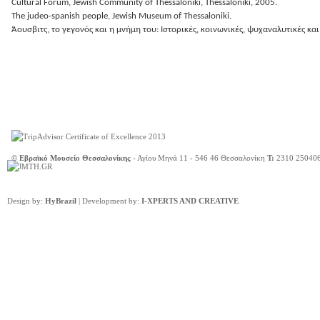
Cultural Forum, Jewish Community of Thessaloniki, Thessaloniki, 2005.
The judeo-spanish people, Jewish Museum of Thessaloniki.
Άουσβιτς, το γεγονός και η μνήμη του: Ιστορικές, κοινωνικές, ψυχαναλυτικές και
© Εβραϊκό Μουσείο Θεσσαλονίκης
- Αγίου Μηνά 11 - 546 46 Θεσσαλονίκη
Τ:
2310 25040
Design by:
HyBrazil
| Development by:
I-XPERTS AND CREATIVE