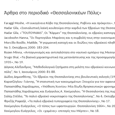
Άρθρα στο περιοδικό «Θεσσαλονικέων Πόλις»
Faraggi Moshe, «Η οικογένεια Κόβο της Θεσσαλονίκης. Ραβίνοι και πρόκριτοι», 
Hadar Gila, «Σοσιαλιστική λαϊκή κουλτούρα στην καρδιά των Εβραίων της Θεσσα
Hadar Gila, «"TOUTOYNJIAS", Οι "Κάρμεν" της Θεσσαλονίκης. οι εβραίες καπνεργ
Jacobsohn Hanna, "Οι Πορτογάλοι Μαράνος και η συμβολή τους στην οικονομικ
Morcillo Rosillo, Matilde, "Η γερμανική κατοχή και οι διώξεις του εβραϊκού 
Νο 3, Οκτώβριος 2000: 183-204.
Rozen Minna, «Ανταγωνισμός και αντιπαλότητα στο ναυτικό εμπόριο της Μεσογε
Srugo Shai, «Τα βασικά χαρακτηριστικά της μετανάστευσης και της προσαρμογ
1935», Νο 19.
Δάγκας Αλέξανδρος, "Μεθοδολογικά ζητήματα στη μελέτη του εβραϊκού κοινωνικ
πόλη", Νο 1, Ιανουάριος 2000: 81-88.
Δώδος Δημοσθένης, "Οι Eβραίοι της Θεσσαλονίκης στις βουλευτικές εκλογές (19
Καρατζόγλου Γιάννης, "Η στατιστική των κεκοιμημένων: Στοιχεία για τον αφανισ
Παπαστάθης Χαράλαμπος, «Υπόθεση Χιονίου: Μία δίωξη θρησκευτικών φρονημά
Παπαστάθης Χαράλαμπος και Ευάγγελος Α. Χεκίμογλου, "Η Θεσσαλονίκη της πυρ
Σαλέμ Στέλλα, "Το παλιό εβραϊκό νεκροταφείο της Θεσσαλονίκης", Νο 6, Οκτώβρ
Φρεζής Ραφαήλ, «Τα παλιά εβραϊκά τυπογραφεία της Θεσσαλονίκης», Νο 17.
Χεκίμογλου Ευάγγελος, «Ο τόπος των υφαντουργών. Θεσσαλονίκη 1664», Νο 20
Χεκίμογλου Ευάγγελος, «Οι «χαμένες» επιταγές του Μέρτεν», Νο 18.