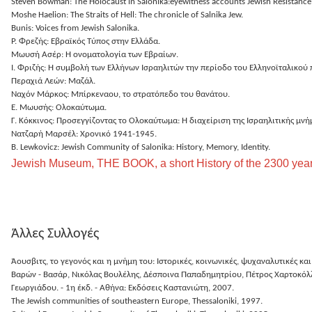
Steven Bowman: The Holocaust in Salonika:eyewitness accounts Jewish Resistance
Moshe Haelion: The Straits of Hell: The chronicle of Salnika Jew.
Bunis: Voices from Jewish Salonika.
Ρ. Φρεζής: Εβραϊκός Τύπος στην Ελλάδα.
Μωυσή Ασέρ: Η ονοματολογία των Εβραίων.
Ι. Φριζής: Η συμβολή των Ελλήνων Ισραηλιτών την περίοδο του Ελληνοϊταλικού
Περαχιά Λεών: Μαζάλ.
Ναχόν Μάρκος: Μπίρκεναου, το στρατόπεδο του θα
νάτου.
Ε. Μωυσής: Ολοκαύτωμα.
Γ. Κόκκινος: Προσεγγίζοντας το Ολοκαύτωμα: Η διαχείριση της Ισραηλιτικής μνή
Νατζαρή Μαρσέλ: Χρονικό 1941-1945.
B. Lewkovicz: Jewish Community of Salonika: History, Memory, Identity.
Jewish Museum, ΤΗΕ ΒΟΟΚ, a short History of the 2300 year
Άλλες Συλλογές
Άουσβιτς, το γεγονός και η μνήμη του: Ιστορικές, κοινωνικές, ψυχαναλυτικές κα
Βαρών - Βασάρ, Νικόλας Βουλέλης, Δέσποινα Παπαδημητρίου, Πέτρος Χαρτοκόλλη
Γεωργιάδου. - 1η έκδ. - Αθήνα: Εκδόσεις Καστανιώτη, 2007.
The Jewish communities of southeastern Europe, Thessaloniki, 1997.